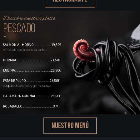
Descubre nuestros platos
pescado
-
SALMÓN AL HORNO……………………19,50€
en nido de espuma con salsa thai.
DORADA………………………………………. 21,50€
LUBINA………………………………………….22,50€
PATA DE PULPO…………………………..26,50€
con pure de apio bola y gel maracuya.
CALAMAR NACIONAL………………..25,50€
RODABALLO……………………………………S.M.
NUESTRO MENÚ