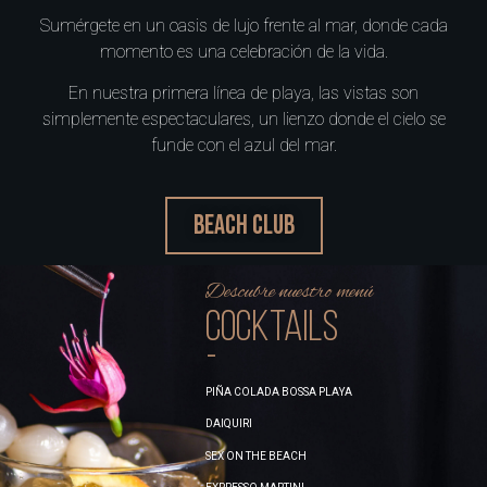
Sumérgete en un oasis de lujo frente al mar, donde cada
momento es una celebración de la vida.
En nuestra primera línea de playa, las vistas son
simplemente espectaculares, un lienzo donde el cielo se
funde con el azul del mar.
BEACH CLUB
Descubre nuestro menú
cocktails
-
PIÑA COLADA BOSSA PLAYA
DAIQUIRI
SEX ON THE BEACH