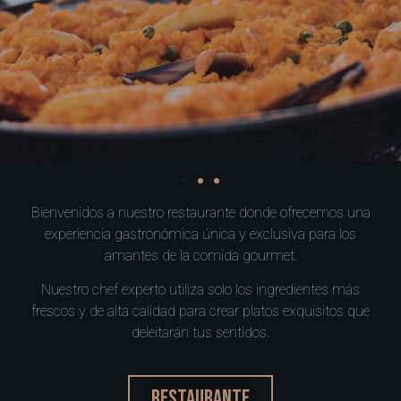
Bienvenidos a nuestro restaurante donde ofrecemos una
experiencia gastronómica única y exclusiva
para los
amantes de la comida gourmet.
Nuestro chef experto utiliza solo los ingredientes más
frescos y de alta calidad para crear platos exquisitos que
deleitarán tus sentidos.
RESTAURANTE