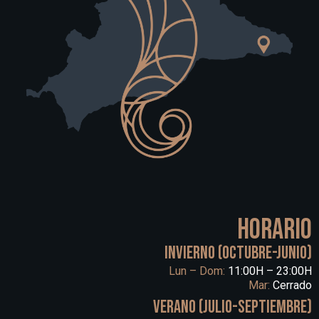
HORARIO
INVIERNO (OCTUBRE-JUNIO)
Lun – Dom:
11:00H – 23:00H
Mar:
Cerrado
VERANO (JULIO-SEPTIEMBRE)