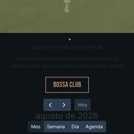
Cada noche es una nueva aventura.
Desde espectaculares eventos temáticos hasta DJs
internacionales
que hacen vibrar nuestras pistas de baile.
BOSSA CLUB
Hoy
agosto de 2026
Mes
Semana
Día
Agenda