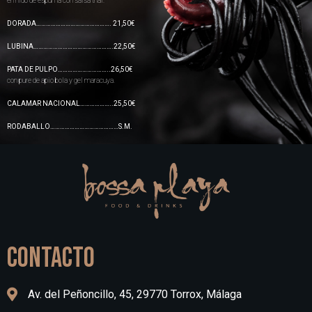
en nido de espuma con salsa thai.
DORADA………………………………………. 21,50€
LUBINA………………………………………….22,50€
PATA DE PULPO…………………………..26,50€
con pure de apio bola y gel maracuya.
CALAMAR NACIONAL………………..25,50€
RODABALLO……………………………………S.M.
CONTACTO
Av. del Peñoncillo, 45, 29770 Torrox, Málaga