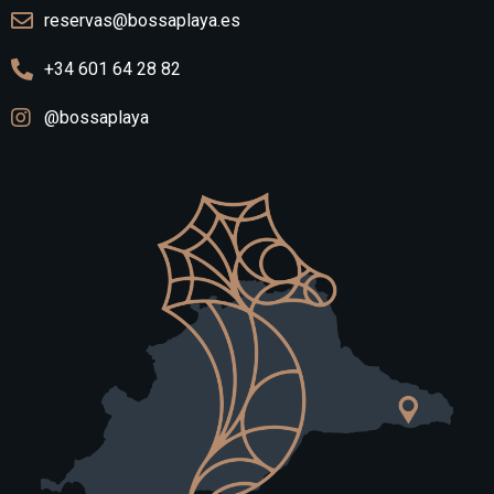
reservas@bossaplaya.es
+34 601 64 28 82
@bossaplaya