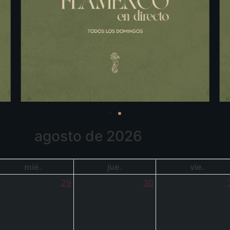
agosto de 2026
mié.
jue.
vie.
29
30