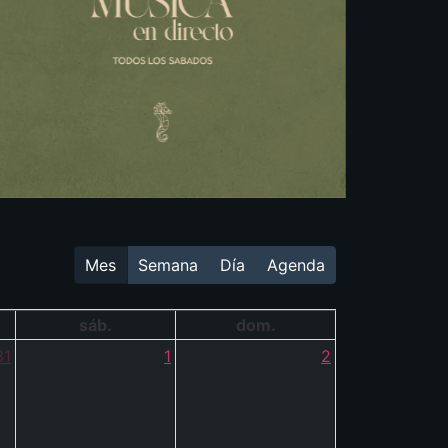
Mes
Semana
Día
Agenda
sáb.
dom.
31
1
2